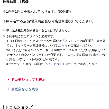
検索結果：1店舗
全1件中1件目を表示しております。(50音順)
予約申込する店舗/購入商品受取り店舗を選択してください。
申し込み後に店舗を変更することはできません。
予約手続きにはログインが必要です。
ドコモ回線にてアクセスいただいた場合は「ネットワーク暗証番号」が必要
です。ネットワーク暗証番号については
こちら
をご確認ください。
Wi-Fiまたはご自宅のインターネット環境にてアクセスいただいた場合は「d
アカウントのID／パスワード」が必要です。ドコモの契約回線をお持ちでな
い方も、dアカウントの発行が可能です。
dアカウントの発行・確認は「
dアカウント発行
」でご確認ください。
ドコモショップを表示
量販店などを表示
ドコモショップ