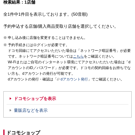
検索結果：1店舗
全1件中1件目を表示しております。(50音順)
予約申込する店舗/購入商品受取り店舗を選択してください。
申し込み後に店舗を変更することはできません。
予約手続きにはログインが必要です。
ドコモ回線にてアクセスいただいた場合は「ネットワーク暗証番号」が必要
です。ネットワーク暗証番号については
こちら
をご確認ください。
Wi-Fiまたはご自宅のインターネット環境にてアクセスいただいた場合は「d
アカウントのID／パスワード」が必要です。ドコモの契約回線をお持ちでな
い方も、dアカウントの発行が可能です。
dアカウントの発行・確認は「
dアカウント発行
」でご確認ください。
ドコモショップを表示
量販店などを表示
ドコモショップ