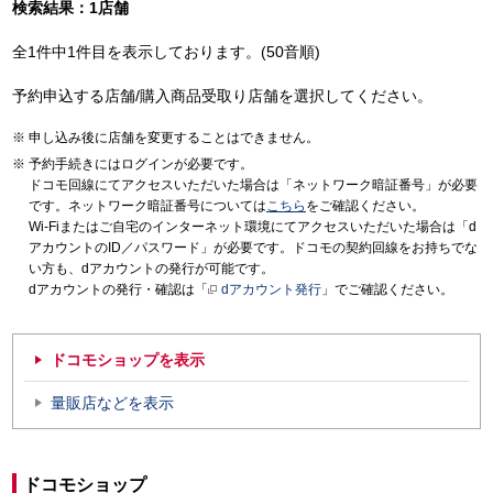
検索結果：1店舗
全1件中1件目を表示しております。(50音順)
予約申込する店舗/購入商品受取り店舗を選択してください。
申し込み後に店舗を変更することはできません。
予約手続きにはログインが必要です。
ドコモ回線にてアクセスいただいた場合は「ネットワーク暗証番号」が必要
です。ネットワーク暗証番号については
こちら
をご確認ください。
Wi-Fiまたはご自宅のインターネット環境にてアクセスいただいた場合は「d
アカウントのID／パスワード」が必要です。ドコモの契約回線をお持ちでな
い方も、dアカウントの発行が可能です。
dアカウントの発行・確認は「
dアカウント発行
」でご確認ください。
ドコモショップを表示
量販店などを表示
ドコモショップ