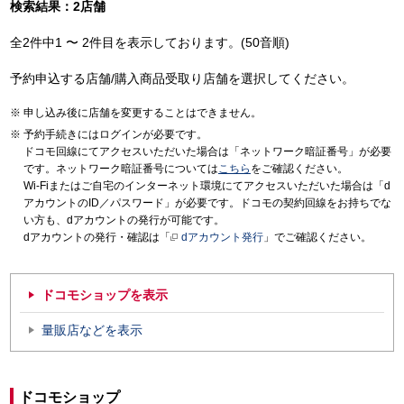
検索結果：2店舗
全2件中1 〜 2件目を表示しております。(50音順)
予約申込する店舗/購入商品受取り店舗を選択してください。
申し込み後に店舗を変更することはできません。
予約手続きにはログインが必要です。
ドコモ回線にてアクセスいただいた場合は「ネットワーク暗証番号」が必要
です。ネットワーク暗証番号については
こちら
をご確認ください。
Wi-Fiまたはご自宅のインターネット環境にてアクセスいただいた場合は「d
アカウントのID／パスワード」が必要です。ドコモの契約回線をお持ちでな
い方も、dアカウントの発行が可能です。
dアカウントの発行・確認は「
dアカウント発行
」でご確認ください。
ドコモショップを表示
量販店などを表示
ドコモショップ