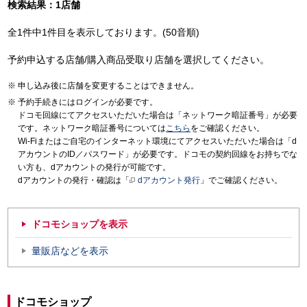
検索結果：1店舗
全1件中1件目を表示しております。(50音順)
予約申込する店舗/購入商品受取り店舗を選択してください。
申し込み後に店舗を変更することはできません。
予約手続きにはログインが必要です。
ドコモ回線にてアクセスいただいた場合は「ネットワーク暗証番号」が必要
です。ネットワーク暗証番号については
こちら
をご確認ください。
Wi-Fiまたはご自宅のインターネット環境にてアクセスいただいた場合は「d
アカウントのID／パスワード」が必要です。ドコモの契約回線をお持ちでな
い方も、dアカウントの発行が可能です。
dアカウントの発行・確認は「
dアカウント発行
」でご確認ください。
ドコモショップを表示
量販店などを表示
ドコモショップ