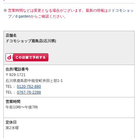
営業時間などは変更となる場合がございます。最新の情報は
ドコモショッ
プ／d garden
からご確認ください。
店舗名
ドコモショップ鹿島店(石川県)
住所/電話番号
〒929-1721
石川県鹿島郡中能登町井田と部1-1
TEL：
0120-762-880
TEL：
0767-76-2288
営業時間
午前10時〜午後7時
定休日
第2水曜