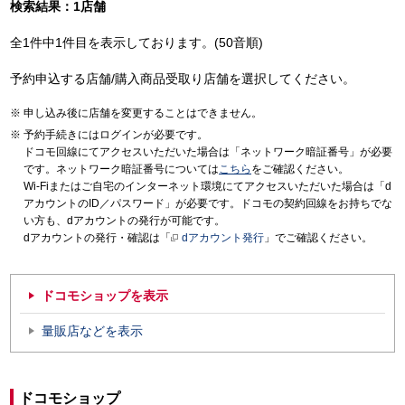
検索結果：1店舗
全1件中1件目を表示しております。(50音順)
予約申込する店舗/購入商品受取り店舗を選択してください。
申し込み後に店舗を変更することはできません。
予約手続きにはログインが必要です。
ドコモ回線にてアクセスいただいた場合は「ネットワーク暗証番号」が必要
です。ネットワーク暗証番号については
こちら
をご確認ください。
Wi-Fiまたはご自宅のインターネット環境にてアクセスいただいた場合は「d
アカウントのID／パスワード」が必要です。ドコモの契約回線をお持ちでな
い方も、dアカウントの発行が可能です。
dアカウントの発行・確認は「
dアカウント発行
」でご確認ください。
ドコモショップを表示
量販店などを表示
ドコモショップ