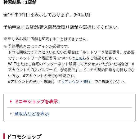
検索結果：1店舗
全1件中1件目を表示しております。(50音順)
予約申込する店舗/購入商品受取り店舗を選択してください。
申し込み後に店舗を変更することはできません。
予約手続きにはログインが必要です。
ドコモ回線にてアクセスいただいた場合は「ネットワーク暗証番号」が必要
です。ネットワーク暗証番号については
こちら
をご確認ください。
Wi-Fiまたはご自宅のインターネット環境にてアクセスいただいた場合は「d
アカウントのID／パスワード」が必要です。ドコモの契約回線をお持ちでな
い方も、dアカウントの発行が可能です。
dアカウントの発行・確認は「
dアカウント発行
」でご確認ください。
ドコモショップを表示
量販店などを表示
ドコモショップ