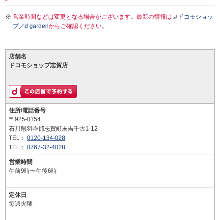
営業時間などは変更となる場合がございます。最新の情報は
ドコモショッ
プ／d garden
からご確認ください。
店舗名
ドコモショップ志賀店
住所/電話番号
〒925-0154
石川県羽咋郡志賀町末吉千古1-12
TEL：
0120-134-028
TEL：
0767-32-4028
営業時間
午前9時〜午後6時
定休日
毎週火曜