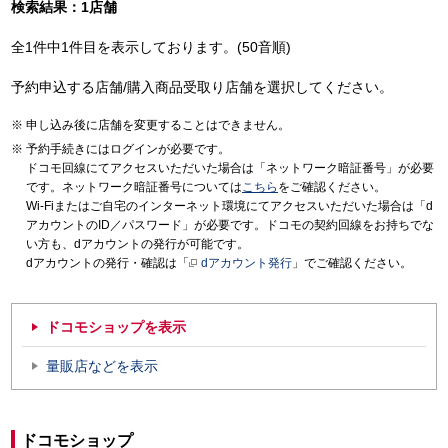
検索結果：1店舗
全1件中1件目を表示しております。(50音順)
予約申込する店舗/購入商品受取り店舗を選択してください。
申し込み後に店舗を変更することはできません。
予約手続きにはログインが必要です。
ドコモ回線にてアクセスいただいた場合は「ネットワーク暗証番号」が必要
です。ネットワーク暗証番号については
こちら
をご確認ください。
Wi-Fiまたはご自宅のインターネット環境にてアクセスいただいた場合は「d
アカウントのID／パスワード」が必要です。ドコモの契約回線をお持ちでな
い方も、dアカウントの発行が可能です。
dアカウントの発行・確認は「
dアカウント発行
」でご確認ください。
ドコモショップを表示
量販店などを表示
ドコモショップ