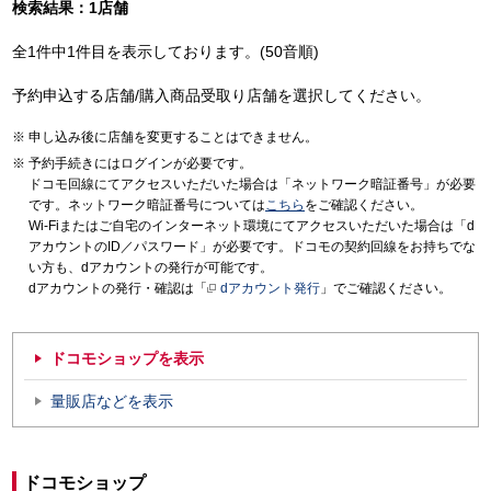
検索結果：1店舗
全1件中1件目を表示しております。(50音順)
予約申込する店舗/購入商品受取り店舗を選択してください。
申し込み後に店舗を変更することはできません。
予約手続きにはログインが必要です。
ドコモ回線にてアクセスいただいた場合は「ネットワーク暗証番号」が必要
です。ネットワーク暗証番号については
こちら
をご確認ください。
Wi-Fiまたはご自宅のインターネット環境にてアクセスいただいた場合は「d
アカウントのID／パスワード」が必要です。ドコモの契約回線をお持ちでな
い方も、dアカウントの発行が可能です。
dアカウントの発行・確認は「
dアカウント発行
」でご確認ください。
ドコモショップを表示
量販店などを表示
ドコモショップ