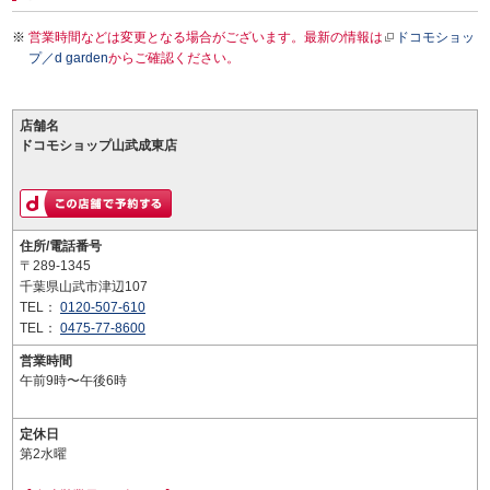
営業時間などは変更となる場合がございます。最新の情報は
ドコモショッ
プ／d garden
からご確認ください。
店舗名
ドコモショップ山武成東店
住所/電話番号
〒289-1345
千葉県山武市津辺107
TEL：
0120-507-610
TEL：
0475-77-8600
営業時間
午前9時〜午後6時
定休日
第2水曜