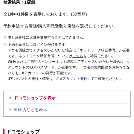
検索結果：1店舗
全1件中1件目を表示しております。(50音順)
予約申込する店舗/購入商品受取り店舗を選択してください。
申し込み後に店舗を変更することはできません。
予約手続きにはログインが必要です。
ドコモ回線にてアクセスいただいた場合は「ネットワーク暗証番号」が必要
です。ネットワーク暗証番号については
こちら
をご確認ください。
Wi-Fiまたはご自宅のインターネット環境にてアクセスいただいた場合は「d
アカウントのID／パスワード」が必要です。ドコモの契約回線をお持ちでな
い方も、dアカウントの発行が可能です。
dアカウントの発行・確認は「
dアカウント発行
」でご確認ください。
ドコモショップを表示
量販店などを表示
ドコモショップ