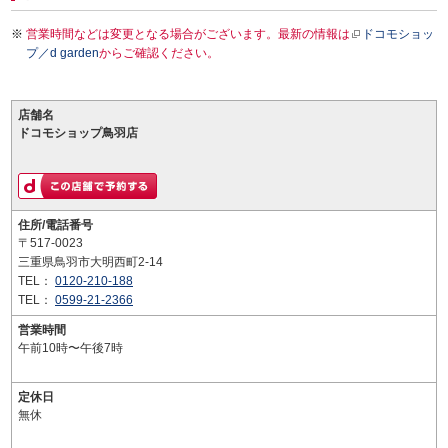
営業時間などは変更となる場合がございます。最新の情報は
ドコモショッ
プ／d garden
からご確認ください。
店舗名
ドコモショップ鳥羽店
住所/電話番号
〒517-0023
三重県鳥羽市大明西町2-14
TEL：
0120-210-188
TEL：
0599-21-2366
営業時間
午前10時〜午後7時
定休日
無休