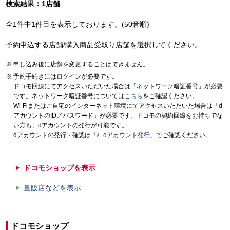
検索結果：1店舗
全1件中1件目を表示しております。(50音順)
予約申込する店舗/購入商品受取り店舗を選択してください。
申し込み後に店舗を変更することはできません。
予約手続きにはログインが必要です。
ドコモ回線にてアクセスいただいた場合は「ネットワーク暗証番号」が必要
です。ネットワーク暗証番号については
こちら
をご確認ください。
Wi-Fiまたはご自宅のインターネット環境にてアクセスいただいた場合は「d
アカウントのID／パスワード」が必要です。ドコモの契約回線をお持ちでな
い方も、dアカウントの発行が可能です。
dアカウントの発行・確認は「
dアカウント発行
」でご確認ください。
ドコモショップを表示
量販店などを表示
ドコモショップ