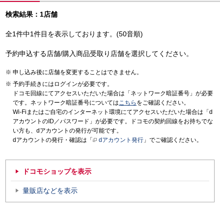
検索結果：1店舗
全1件中1件目を表示しております。(50音順)
予約申込する店舗/購入商品受取り店舗を選択してください。
申し込み後に店舗を変更することはできません。
予約手続きにはログインが必要です。
ドコモ回線にてアクセスいただいた場合は「ネットワーク暗証番号」が必要
です。ネットワーク暗証番号については
こちら
をご確認ください。
Wi-Fiまたはご自宅のインターネット環境にてアクセスいただいた場合は「d
アカウントのID／パスワード」が必要です。ドコモの契約回線をお持ちでな
い方も、dアカウントの発行が可能です。
dアカウントの発行・確認は「
dアカウント発行
」でご確認ください。
ドコモショップを表示
量販店などを表示