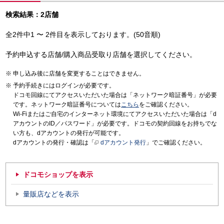
検索結果：2店舗
全2件中1 〜 2件目を表示しております。(50音順)
予約申込する店舗/購入商品受取り店舗を選択してください。
申し込み後に店舗を変更することはできません。
予約手続きにはログインが必要です。
ドコモ回線にてアクセスいただいた場合は「ネットワーク暗証番号」が必要
です。ネットワーク暗証番号については
こちら
をご確認ください。
Wi-Fiまたはご自宅のインターネット環境にてアクセスいただいた場合は「d
アカウントのID／パスワード」が必要です。ドコモの契約回線をお持ちでな
い方も、dアカウントの発行が可能です。
dアカウントの発行・確認は「
dアカウント発行
」でご確認ください。
ドコモショップを表示
量販店などを表示