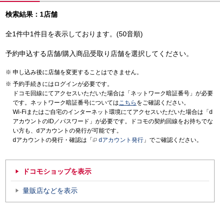
検索結果：1店舗
全1件中1件目を表示しております。(50音順)
予約申込する店舗/購入商品受取り店舗を選択してください。
申し込み後に店舗を変更することはできません。
予約手続きにはログインが必要です。
ドコモ回線にてアクセスいただいた場合は「ネットワーク暗証番号」が必要
です。ネットワーク暗証番号については
こちら
をご確認ください。
Wi-Fiまたはご自宅のインターネット環境にてアクセスいただいた場合は「d
アカウントのID／パスワード」が必要です。ドコモの契約回線をお持ちでな
い方も、dアカウントの発行が可能です。
dアカウントの発行・確認は「
dアカウント発行
」でご確認ください。
ドコモショップを表示
量販店などを表示