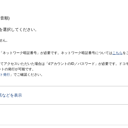
音順)
を選択してください。
せん。
「ネットワーク暗証番号」が必要です。ネットワーク暗証番号については
こちら
を
境にてアクセスいただいた場合は「dアカウントのID／パスワード」が必要です。ドコ
ントの発行が可能です。
ント発行
」でご確認ください。
店などを表示