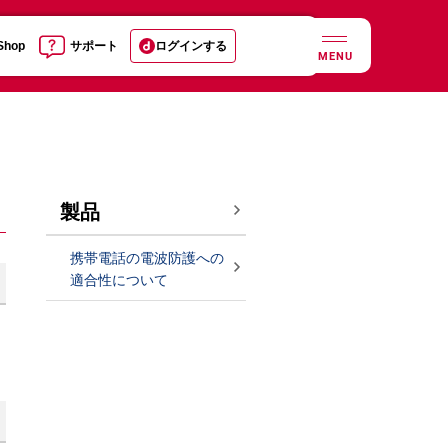
 Shop
サポート
ログインする
MENU
製品
携帯電話の電波防護への
適合性について