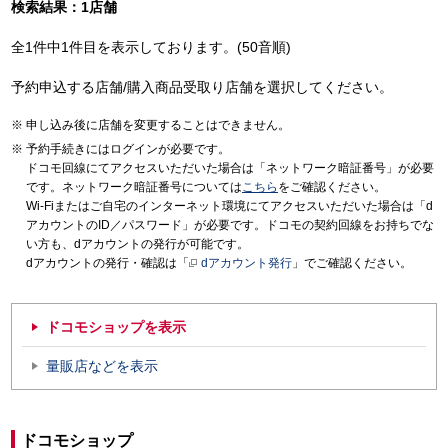
検索結果：1店舗
全1件中1件目を表示しております。(50音順)
予約申込する店舗/購入商品受取り店舗を選択してください。
申し込み後に店舗を変更することはできません。
予約手続きにはログインが必要です。
ドコモ回線にてアクセスいただいた場合は「ネットワーク暗証番号」が必要
です。ネットワーク暗証番号については
こちら
をご確認ください。
Wi-Fiまたはご自宅のインターネット環境にてアクセスいただいた場合は「d
アカウントのID／パスワード」が必要です。ドコモの契約回線をお持ちでな
い方も、dアカウントの発行が可能です。
dアカウントの発行・確認は「
dアカウント発行
」でご確認ください。
ドコモショップを表示
量販店などを表示
ドコモショップ