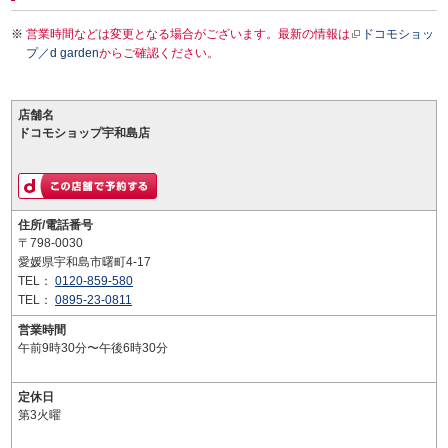
営業時間などは変更となる場合がございます。最新の情報は
ドコモショッ
プ／d garden
からご確認ください。
店舗名
ドコモショップ宇和島店
住所/電話番号
〒798-0030
愛媛県宇和島市曙町4-17
TEL：
0120-859-580
TEL：
0895-23-0811
営業時間
午前9時30分〜午後6時30分
定休日
第3火曜