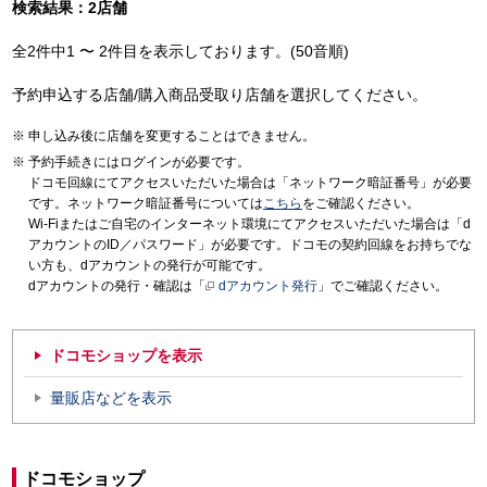
検索結果：2店舗
全2件中1 〜 2件目を表示しております。(50音順)
予約申込する店舗/購入商品受取り店舗を選択してください。
申し込み後に店舗を変更することはできません。
予約手続きにはログインが必要です。
ドコモ回線にてアクセスいただいた場合は「ネットワーク暗証番号」が必要
です。ネットワーク暗証番号については
こちら
をご確認ください。
Wi-Fiまたはご自宅のインターネット環境にてアクセスいただいた場合は「d
アカウントのID／パスワード」が必要です。ドコモの契約回線をお持ちでな
い方も、dアカウントの発行が可能です。
dアカウントの発行・確認は「
dアカウント発行
」でご確認ください。
ドコモショップを表示
量販店などを表示
ドコモショップ