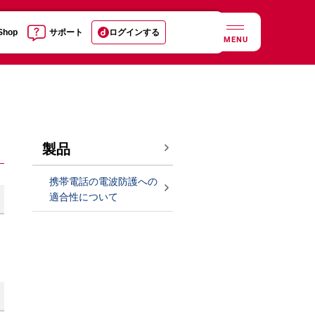
 Shop
サポート
ログインする
MENU
製品
携帯電話の電波防護への
適合性について