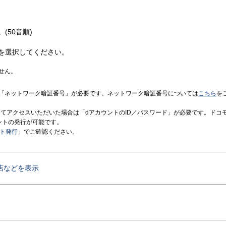
(50音順)
を選択してください。
せん。
「ネットワーク暗証番号」が必要です。ネットワーク暗証番号については
こちら
を
境にてアクセスいただいた場合は「dアカウントのID／パスワード」が必要です。ドコ
ントの発行が可能です。
ント発行
」でご確認ください。
店などを表示