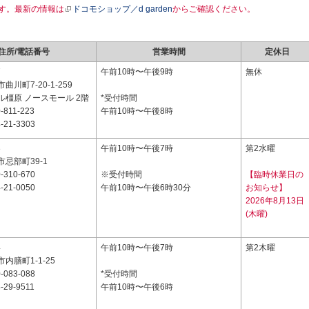
す。最新の情報は
ドコモショップ／d garden
からご確認ください。
住所/電話番号
営業時間
定休日
7
午前10時〜午後9時
無休
川町7-20-1-259
ル橿原 ノースモール 2階
*受付時間
-811-223
午前10時〜午後8時
-21-3303
3
午前10時〜午後7時
第2水曜
忌部町39-1
-310-670
※受付時間
【臨時休業日の
-21-0050
午前10時〜午後6時30分
お知らせ】
2026年8月13日
(木曜)
4
午前10時〜午後7時
第2木曜
内膳町1-1-25
-083-088
*受付時間
-29-9511
午前10時〜午後6時