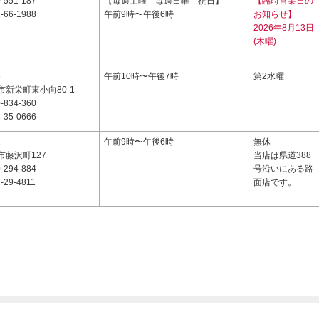
-551-187
【毎週土曜 毎週日曜 祝日】
【臨時営業日の
-66-1988
午前9時〜午後6時
お知らせ】
2026年8月13日
(木曜)
6
午前10時〜午後7時
第2水曜
新栄町東小向80-1
-834-360
-35-0666
1
午前9時〜午後6時
無休
市藤沢町127
当店は県道388
-294-884
号沿いにある路
-29-4811
面店です。