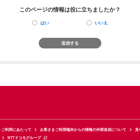
このページの情報は役に立ちましたか？
はい
いいえ
送信する
トご利用にあたって
お客さまご利用端末からの情報の外部送信について
見
NTTドコモグループ