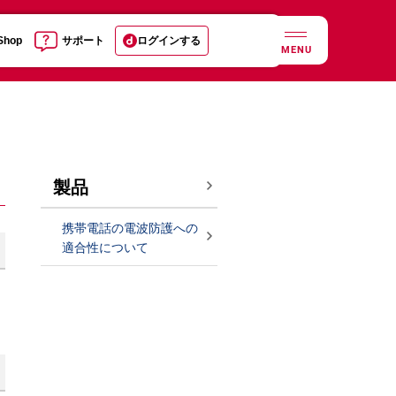
 Shop
サポート
ログインする
MENU
製品
携帯電話の電波防護への
適合性について