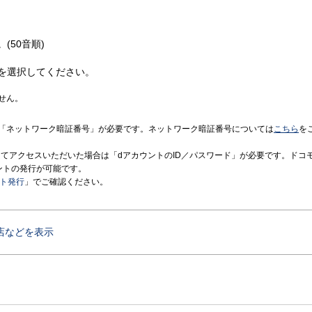
(50音順)
を選択してください。
せん。
「ネットワーク暗証番号」が必要です。ネットワーク暗証番号については
こちら
を
境にてアクセスいただいた場合は「dアカウントのID／パスワード」が必要です。ドコ
ントの発行が可能です。
ント発行
」でご確認ください。
店などを表示