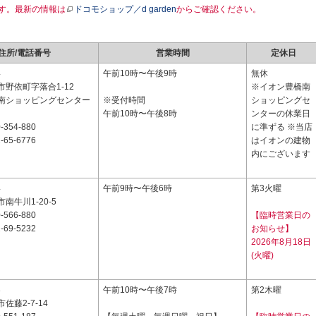
す。最新の情報は
ドコモショップ／d garden
からご確認ください。
住所/電話番号
営業時間
定休日
4
午前10時〜午後9時
無休
野依町字落合1-12
※イオン豊橋南
南ショッピングセンター
※受付時間
ショッピングセ
午前10時〜午後8時
ンターの休業日
-354-880
に準ずる ※当店
-65-6776
はイオンの建物
内にございます
4
午前9時〜午後6時
第3火曜
南牛川1-20-5
-566-880
【臨時営業日の
-69-5232
お知らせ】
2026年8月18日
(火曜)
3
午前10時〜午後7時
第2木曜
佐藤2-7-14