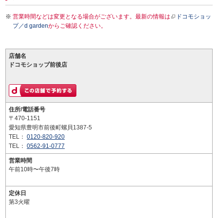
営業時間などは変更となる場合がございます。最新の情報は
ドコモショッ
プ／d garden
からご確認ください。
店舗名
ドコモショップ前後店
住所/電話番号
〒470-1151
愛知県豊明市前後町螺貝1387-5
TEL：
0120-820-920
TEL：
0562-91-0777
営業時間
午前10時〜午後7時
定休日
第3火曜