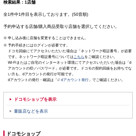
検索結果：1店舗
全1件中1件目を表示しております。(50音順)
予約申込する店舗/購入商品受取り店舗を選択してください。
申し込み後に店舗を変更することはできません。
予約手続きにはログインが必要です。
ドコモ回線にてアクセスいただいた場合は「ネットワーク暗証番号」が必要
です。ネットワーク暗証番号については
こちら
をご確認ください。
Wi-Fiまたはご自宅のインターネット環境にてアクセスいただいた場合は「d
アカウントのID／パスワード」が必要です。ドコモの契約回線をお持ちでな
い方も、dアカウントの発行が可能です。
dアカウントの発行・確認は「
dアカウント発行
」でご確認ください。
ドコモショップを表示
量販店などを表示
ドコモショップ