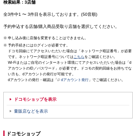
検索結果：3店舗
全3件中1 〜 3件目を表示しております。(50音順)
予約申込する店舗/購入商品受取り店舗を選択してください。
申し込み後に店舗を変更することはできません。
予約手続きにはログインが必要です。
ドコモ回線にてアクセスいただいた場合は「ネットワーク暗証番号」が必要
です。ネットワーク暗証番号については
こちら
をご確認ください。
Wi-Fiまたはご自宅のインターネット環境にてアクセスいただいた場合は「d
アカウントのID／パスワード」が必要です。ドコモの契約回線をお持ちでな
い方も、dアカウントの発行が可能です。
dアカウントの発行・確認は「
dアカウント発行
」でご確認ください。
ドコモショップを表示
量販店などを表示
ドコモショップ