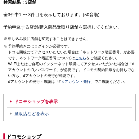
検索結果：3店舗
全3件中1 〜 3件目を表示しております。(50音順)
予約申込する店舗/購入商品受取り店舗を選択してください。
申し込み後に店舗を変更することはできません。
予約手続きにはログインが必要です。
ドコモ回線にてアクセスいただいた場合は「ネットワーク暗証番号」が必要
です。ネットワーク暗証番号については
こちら
をご確認ください。
Wi-Fiまたはご自宅のインターネット環境にてアクセスいただいた場合は「d
アカウントのID／パスワード」が必要です。ドコモの契約回線をお持ちでな
い方も、dアカウントの発行が可能です。
dアカウントの発行・確認は「
dアカウント発行
」でご確認ください。
ドコモショップを表示
量販店などを表示
ドコモショップ