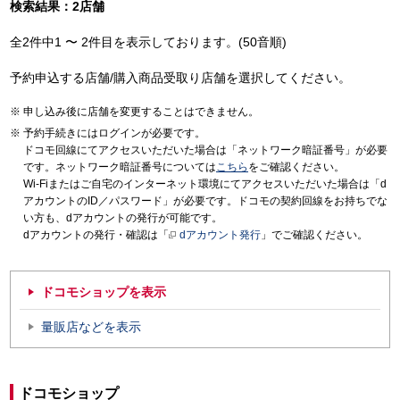
検索結果：2店舗
全2件中1 〜 2件目を表示しております。(50音順)
予約申込する店舗/購入商品受取り店舗を選択してください。
申し込み後に店舗を変更することはできません。
予約手続きにはログインが必要です。
ドコモ回線にてアクセスいただいた場合は「ネットワーク暗証番号」が必要
です。ネットワーク暗証番号については
こちら
をご確認ください。
Wi-Fiまたはご自宅のインターネット環境にてアクセスいただいた場合は「d
アカウントのID／パスワード」が必要です。ドコモの契約回線をお持ちでな
い方も、dアカウントの発行が可能です。
dアカウントの発行・確認は「
dアカウント発行
」でご確認ください。
ドコモショップを表示
量販店などを表示
ドコモショップ