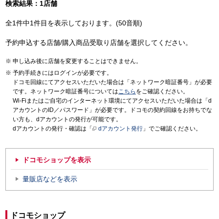
検索結果：1店舗
全1件中1件目を表示しております。(50音順)
予約申込する店舗/購入商品受取り店舗を選択してください。
申し込み後に店舗を変更することはできません。
予約手続きにはログインが必要です。
ドコモ回線にてアクセスいただいた場合は「ネットワーク暗証番号」が必要
です。ネットワーク暗証番号については
こちら
をご確認ください。
Wi-Fiまたはご自宅のインターネット環境にてアクセスいただいた場合は「d
アカウントのID／パスワード」が必要です。ドコモの契約回線をお持ちでな
い方も、dアカウントの発行が可能です。
dアカウントの発行・確認は「
dアカウント発行
」でご確認ください。
ドコモショップを表示
量販店などを表示
ドコモショップ