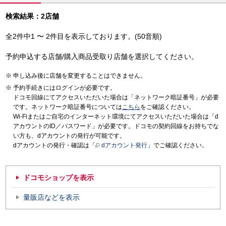
検索結果：2店舗
全2件中1 〜 2件目を表示しております。(50音順)
予約申込する店舗/購入商品受取り店舗を選択してください。
申し込み後に店舗を変更することはできません。
予約手続きにはログインが必要です。
ドコモ回線にてアクセスいただいた場合は「ネットワーク暗証番号」が必要
です。ネットワーク暗証番号については
こちら
をご確認ください。
Wi-Fiまたはご自宅のインターネット環境にてアクセスいただいた場合は「d
アカウントのID／パスワード」が必要です。ドコモの契約回線をお持ちでな
い方も、dアカウントの発行が可能です。
dアカウントの発行・確認は「
dアカウント発行
」でご確認ください。
ドコモショップを表示
量販店などを表示