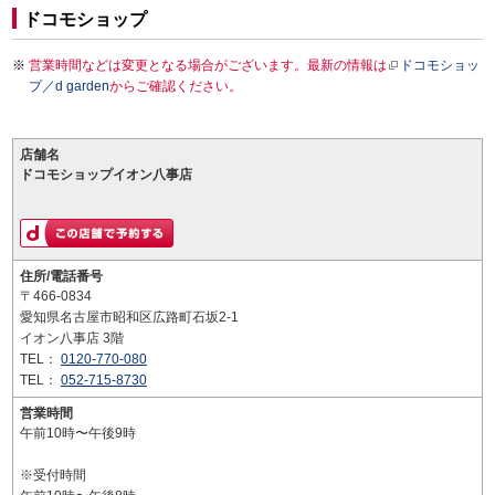
ドコモショップ
営業時間などは変更となる場合がございます。最新の情報は
ドコモショッ
プ／d garden
からご確認ください。
店舗名
ドコモショップイオン八事店
住所/電話番号
〒466-0834
愛知県名古屋市昭和区広路町石坂2-1
イオン八事店 3階
TEL：
0120-770-080
TEL：
052-715-8730
営業時間
午前10時〜午後9時
※受付時間