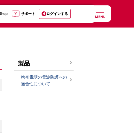
 Shop
サポート
ログインする
MENU
製品
携帯電話の電波防護への
適合性について