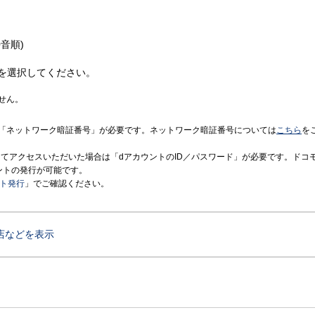
音順)
を選択してください。
せん。
「ネットワーク暗証番号」が必要です。ネットワーク暗証番号については
こちら
を
境にてアクセスいただいた場合は「dアカウントのID／パスワード」が必要です。ドコ
ントの発行が可能です。
ント発行
」でご確認ください。
店などを表示