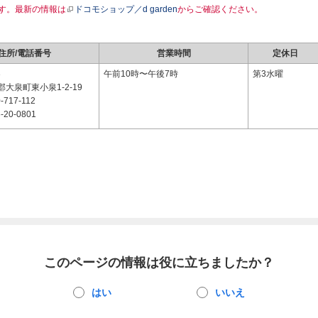
す。最新の情報は
ドコモショップ／d garden
からご確認ください。
住所/電話番号
営業時間
定休日
3
午前10時〜午後7時
第3水曜
大泉町東小泉1-2-19
-717-112
-20-0801
このページの情報は役に立ちましたか？
はい
いいえ