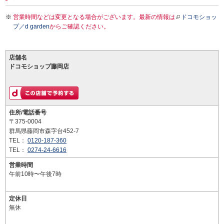
営業時間などは変更となる場合がございます。最新の情報は
ドコモショッ
プ／d garden
からご確認ください。
店舗名
ドコモショップ藤岡店
住所/電話番号
〒375-0004
群馬県藤岡市森字台452-7
TEL：
0120-187-360
TEL：
0274-24-6616
営業時間
午前10時〜午後7時
定休日
無休