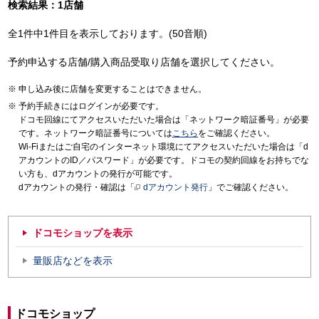
検索結果：1店舗
全1件中1件目を表示しております。(50音順)
予約申込する店舗/購入商品受取り店舗を選択してください。
申し込み後に店舗を変更することはできません。
予約手続きにはログインが必要です。
ドコモ回線にてアクセスいただいた場合は「ネットワーク暗証番号」が必要
です。ネットワーク暗証番号については
こちら
をご確認ください。
Wi-Fiまたはご自宅のインターネット環境にてアクセスいただいた場合は「d
アカウントのID／パスワード」が必要です。ドコモの契約回線をお持ちでな
い方も、dアカウントの発行が可能です。
dアカウントの発行・確認は「
dアカウント発行
」でご確認ください。
ドコモショップを表示
量販店などを表示
ドコモショップ