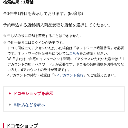
検索結果：1店舗
全1件中1件目を表示しております。(50音順)
予約申込する店舗/購入商品受取り店舗を選択してください。
申し込み後に店舗を変更することはできません。
予約手続きにはログインが必要です。
ドコモ回線にてアクセスいただいた場合は「ネットワーク暗証番号」が必要
です。ネットワーク暗証番号については
こちら
をご確認ください。
Wi-Fiまたはご自宅のインターネット環境にてアクセスいただいた場合は「d
アカウントのID／パスワード」が必要です。ドコモの契約回線をお持ちでな
い方も、dアカウントの発行が可能です。
dアカウントの発行・確認は「
dアカウント発行
」でご確認ください。
ドコモショップを表示
量販店などを表示
ドコモショップ