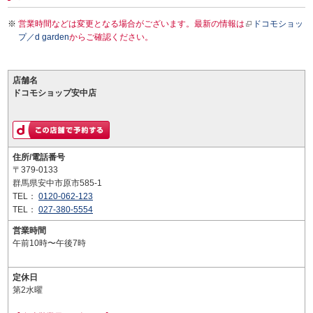
営業時間などは変更となる場合がございます。最新の情報は
ドコモショッ
プ／d garden
からご確認ください。
店舗名
ドコモショップ安中店
住所/電話番号
〒379-0133
群馬県安中市原市585-1
TEL：
0120-062-123
TEL：
027-380-5554
営業時間
午前10時〜午後7時
定休日
第2水曜