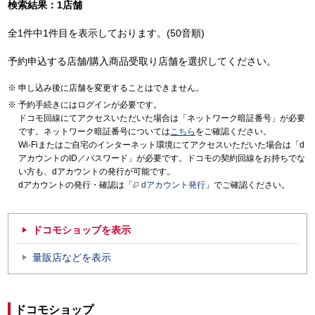
検索結果：1店舗
全1件中1件目を表示しております。(50音順)
予約申込する店舗/購入商品受取り店舗を選択してください。
申し込み後に店舗を変更することはできません。
予約手続きにはログインが必要です。
ドコモ回線にてアクセスいただいた場合は「ネットワーク暗証番号」が必要
です。ネットワーク暗証番号については
こちら
をご確認ください。
Wi-Fiまたはご自宅のインターネット環境にてアクセスいただいた場合は「d
アカウントのID／パスワード」が必要です。ドコモの契約回線をお持ちでな
い方も、dアカウントの発行が可能です。
dアカウントの発行・確認は「
dアカウント発行
」でご確認ください。
ドコモショップを表示
量販店などを表示
ドコモショップ