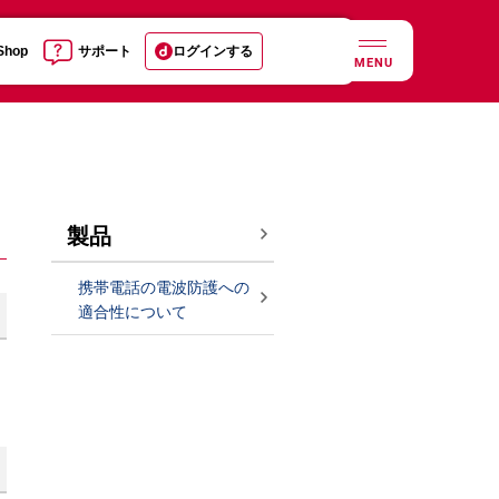
 Shop
サポート
ログインする
MENU
製品
携帯電話の電波防護への
適合性について