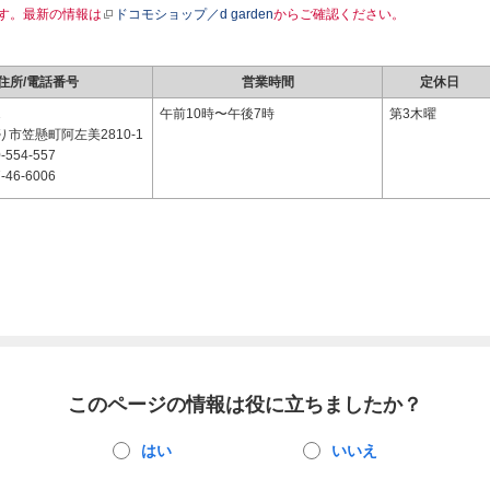
す。最新の情報は
ドコモショップ／d garden
からご確認ください。
住所/電話番号
営業時間
定休日
1
午前10時〜午後7時
第3木曜
市笠懸町阿左美2810-1
-554-557
-46-6006
このページの情報は役に立ちましたか？
はい
いいえ