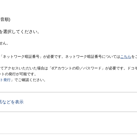
音順)
を選択してください。
せん。
「ネットワーク暗証番号」が必要です。ネットワーク暗証番号については
こちら
を
境にてアクセスいただいた場合は「dアカウントのID／パスワード」が必要です。ドコ
ントの発行が可能です。
ント発行
」でご確認ください。
店などを表示