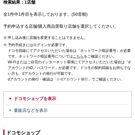
検索結果：1店舗
全1件中1件目を表示しております。(50音順)
予約申込する店舗/購入商品受取り店舗を選択してください。
申し込み後に店舗を変更することはできません。
予約手続きにはログインが必要です。
ドコモ回線にてアクセスいただいた場合は「ネットワーク暗証番号」が必要
です。ネットワーク暗証番号については
こちら
をご確認ください。
Wi-Fiまたはご自宅のインターネット環境にてアクセスいただいた場合は「d
アカウントのID／パスワード」が必要です。ドコモの契約回線をお持ちでな
い方も、dアカウントの発行が可能です。
dアカウントの発行・確認は「
dアカウント発行
」でご確認ください。
ドコモショップを表示
量販店などを表示
ドコモショップ