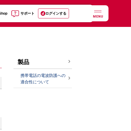
 Shop
サポート
ログインする
MENU
製品
携帯電話の電波防護への
適合性について