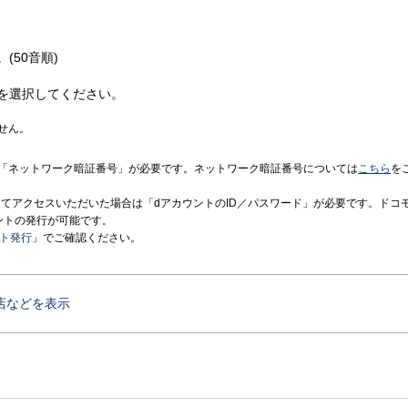
(50音順)
を選択してください。
せん。
「ネットワーク暗証番号」が必要です。ネットワーク暗証番号については
こちら
を
境にてアクセスいただいた場合は「dアカウントのID／パスワード」が必要です。ドコ
ントの発行が可能です。
ント発行
」でご確認ください。
店などを表示