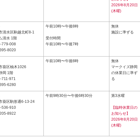
2026年8月20日
(木曜)
6
午前10時〜午後8時
無休
市清水区駒越北町8-1
施設に準ずる
ム清水 1階
受付時間
-779-008
午前10時〜午後7時
395-8020
1
午前10時〜午後8時
無休
葵区柚木1026
マークイズ静岡
岡 1階
の休業日に準ず
-711-971
る
395-6280
2
午前9時30分〜午後6時30分
第3水曜
葵区駒形通6-13-24
-536-910
【臨時休業日の
205-8922
お知らせ】
2026年8月20日
(木曜)