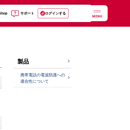
 Shop
サポート
ログインする
MENU
製品
携帯電話の電波防護への
適合性について