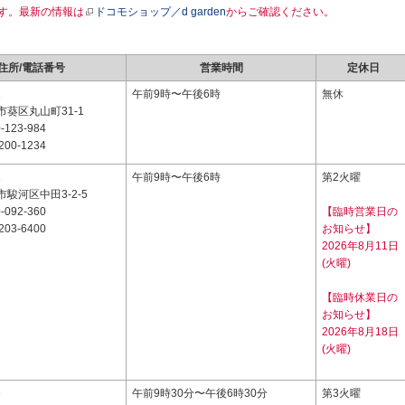
す。最新の情報は
ドコモショップ／d garden
からご確認ください。
住所/電話番号
営業時間
定休日
1
午前9時〜午後6時
無休
葵区丸山町31-1
-123-984
200-1234
1
午前9時〜午後6時
第2火曜
駿河区中田3-2-5
-092-360
【臨時営業日の
203-6400
お知らせ】
2026年8月11日
(火曜)
【臨時休業日の
お知らせ】
2026年8月18日
(火曜)
6
午前9時30分〜午後6時30分
第3火曜