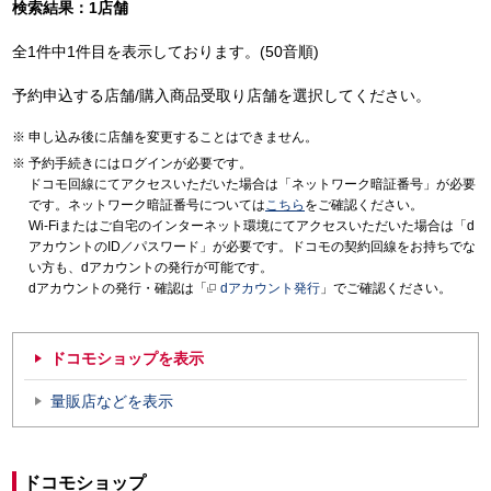
検索結果：1店舗
全1件中1件目を表示しております。(50音順)
予約申込する店舗/購入商品受取り店舗を選択してください。
申し込み後に店舗を変更することはできません。
予約手続きにはログインが必要です。
ドコモ回線にてアクセスいただいた場合は「ネットワーク暗証番号」が必要
です。ネットワーク暗証番号については
こちら
をご確認ください。
Wi-Fiまたはご自宅のインターネット環境にてアクセスいただいた場合は「d
アカウントのID／パスワード」が必要です。ドコモの契約回線をお持ちでな
い方も、dアカウントの発行が可能です。
dアカウントの発行・確認は「
dアカウント発行
」でご確認ください。
ドコモショップを表示
量販店などを表示
ドコモショップ