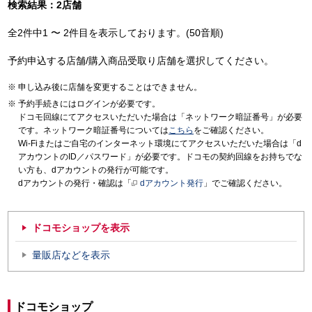
検索結果：2店舗
全2件中1 〜 2件目を表示しております。(50音順)
予約申込する店舗/購入商品受取り店舗を選択してください。
申し込み後に店舗を変更することはできません。
予約手続きにはログインが必要です。
ドコモ回線にてアクセスいただいた場合は「ネットワーク暗証番号」が必要
です。ネットワーク暗証番号については
こちら
をご確認ください。
Wi-Fiまたはご自宅のインターネット環境にてアクセスいただいた場合は「d
アカウントのID／パスワード」が必要です。ドコモの契約回線をお持ちでな
い方も、dアカウントの発行が可能です。
dアカウントの発行・確認は「
dアカウント発行
」でご確認ください。
ドコモショップを表示
量販店などを表示
ドコモショップ