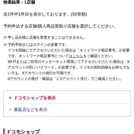
検索結果：1店舗
全1件中1件目を表示しております。(50音順)
予約申込する店舗/購入商品受取り店舗を選択してください。
申し込み後に店舗を変更することはできません。
予約手続きにはログインが必要です。
ドコモ回線にてアクセスいただいた場合は「ネットワーク暗証番号」が必要
です。ネットワーク暗証番号については
こちら
をご確認ください。
Wi-Fiまたはご自宅のインターネット環境にてアクセスいただいた場合は「d
アカウントのID／パスワード」が必要です。ドコモの契約回線をお持ちでな
い方も、dアカウントの発行が可能です。
dアカウントの発行・確認は「
dアカウント発行
」でご確認ください。
ドコモショップを表示
量販店などを表示
ドコモショップ