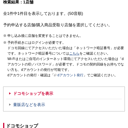
検索結果：1店舗
全1件中1件目を表示しております。(50音順)
予約申込する店舗/購入商品受取り店舗を選択してください。
申し込み後に店舗を変更することはできません。
予約手続きにはログインが必要です。
ドコモ回線にてアクセスいただいた場合は「ネットワーク暗証番号」が必要
です。ネットワーク暗証番号については
こちら
をご確認ください。
Wi-Fiまたはご自宅のインターネット環境にてアクセスいただいた場合は「d
アカウントのID／パスワード」が必要です。ドコモの契約回線をお持ちでな
い方も、dアカウントの発行が可能です。
dアカウントの発行・確認は「
dアカウント発行
」でご確認ください。
ドコモショップを表示
量販店などを表示
ドコモショップ