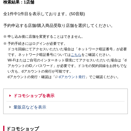
検索結果：1店舗
全1件中1件目を表示しております。(50音順)
予約申込する店舗/購入商品受取り店舗を選択してください。
申し込み後に店舗を変更することはできません。
予約手続きにはログインが必要です。
ドコモ回線にてアクセスいただいた場合は「ネットワーク暗証番号」が必要
です。ネットワーク暗証番号については
こちら
をご確認ください。
Wi-Fiまたはご自宅のインターネット環境にてアクセスいただいた場合は「d
アカウントのID／パスワード」が必要です。ドコモの契約回線をお持ちでな
い方も、dアカウントの発行が可能です。
dアカウントの発行・確認は「
dアカウント発行
」でご確認ください。
ドコモショップを表示
量販店などを表示
ドコモショップ