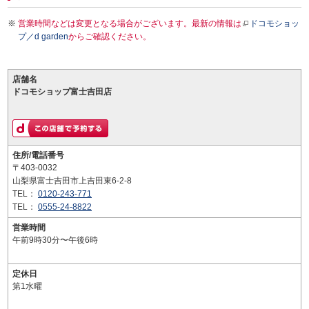
営業時間などは変更となる場合がございます。最新の情報は
ドコモショッ
プ／d garden
からご確認ください。
店舗名
ドコモショップ富士吉田店
住所/電話番号
〒403-0032
山梨県富士吉田市上吉田東6-2-8
TEL：
0120-243-771
TEL：
0555-24-8822
営業時間
午前9時30分〜午後6時
定休日
第1水曜