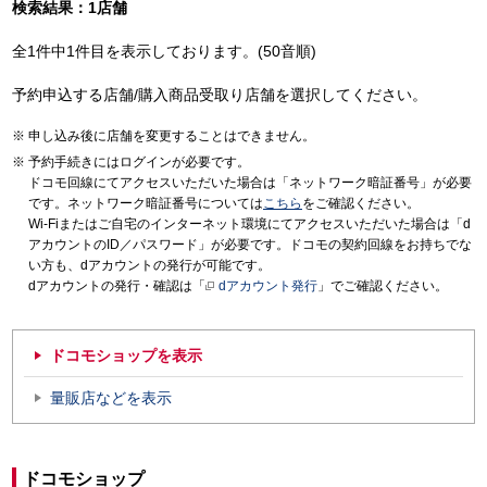
検索結果：1店舗
全1件中1件目を表示しております。(50音順)
予約申込する店舗/購入商品受取り店舗を選択してください。
申し込み後に店舗を変更することはできません。
予約手続きにはログインが必要です。
ドコモ回線にてアクセスいただいた場合は「ネットワーク暗証番号」が必要
です。ネットワーク暗証番号については
こちら
をご確認ください。
Wi-Fiまたはご自宅のインターネット環境にてアクセスいただいた場合は「d
アカウントのID／パスワード」が必要です。ドコモの契約回線をお持ちでな
い方も、dアカウントの発行が可能です。
dアカウントの発行・確認は「
dアカウント発行
」でご確認ください。
ドコモショップを表示
量販店などを表示
ドコモショップ