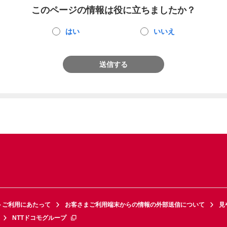
このページの情報は役に立ちましたか？
はい
いいえ
送信する
トご利用にあたって
お客さまご利用端末からの情報の外部送信について
見
NTTドコモグループ