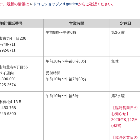
す。最新の情報は
ドコモショップ／d garden
からご確認ください。
住所/電話番号
営業時間
定休日
5
午前9時〜午後6時
第3火曜
東力4丁目236
-748-711
292-8711
3
午前10時〜午後8時30分
無休
市無量寺4丁目56
ベイ店内
受付時間
-396-001
午前10時〜午後7時30分
225-2574
1
午前10時〜午後6時
第2水曜
有松4-13-5
-453-768
【臨時営業日の
245-6800
お知らせ】
2026年8月12日
(水曜)
【臨時休業日の