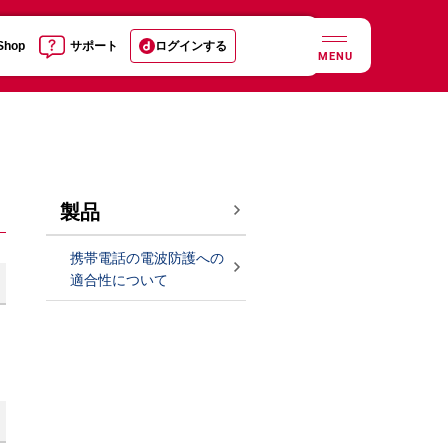
 Shop
サポート
ログインする
MENU
製品
携帯電話の電波防護への
適合性について