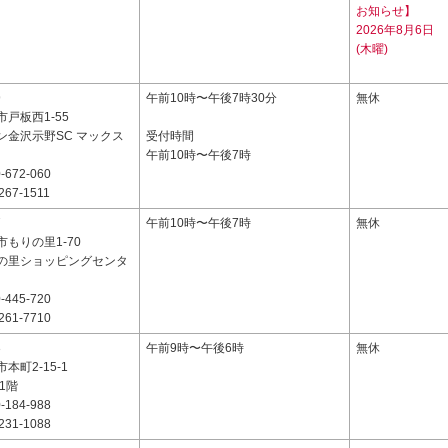
お知らせ】
2026年8月6日
(木曜)
9
午前10時〜午後7時30分
無休
戸板西1-55
ン金沢示野SC マックス
受付時間
午前10時〜午後7時
-672-060
267-1511
7
午前10時〜午後7時
無休
もりの里1-70
の里ショッピングセンタ
-445-720
261-7710
3
午前9時〜午後6時
無休
本町2-15-1
1階
-184-988
231-1088