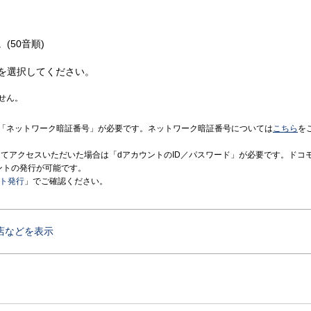
(50音順)
を選択してください。
せん。
「ネットワーク暗証番号」が必要です。ネットワーク暗証番号については
こちら
を
境にてアクセスいただいた場合は「dアカウントのID／パスワード」が必要です。ドコ
ントの発行が可能です。
ント発行
」でご確認ください。
店などを表示