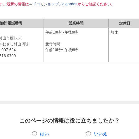
す。最新の情報は
ドコモショップ／d garden
からご確認ください。
住所/電話番号
営業時間
定休日
2
午前10時〜午後9時
無休
山市榎1-1-3
ルむさし村山 3階
受付時間
-007-634
午前10時〜午後8時
516-9790
このページの情報は役に立ちましたか？
はい
いいえ