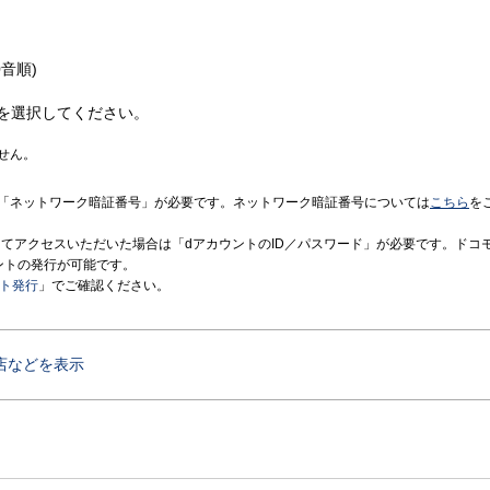
音順)
を選択してください。
せん。
「ネットワーク暗証番号」が必要です。ネットワーク暗証番号については
こちら
を
境にてアクセスいただいた場合は「dアカウントのID／パスワード」が必要です。ドコ
ントの発行が可能です。
ント発行
」でご確認ください。
店などを表示