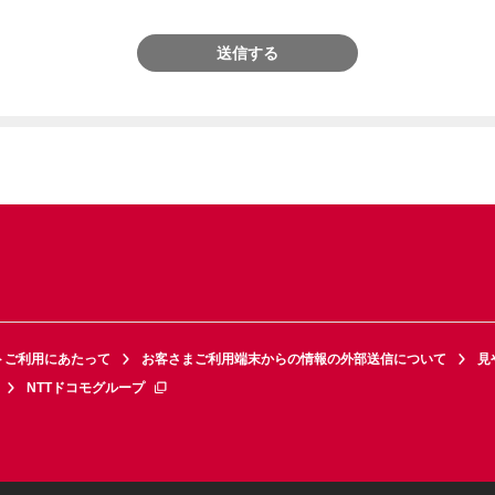
送信する
トご利用にあたって
お客さまご利用端末からの情報の外部送信について
見
NTTドコモグループ