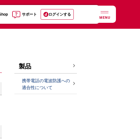
 Shop
サポート
ログインする
MENU
製品
携帯電話の電波防護への
適合性について