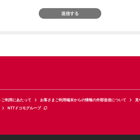
送信する
トご利用にあたって
お客さまご利用端末からの情報の外部送信について
見
NTTドコモグループ