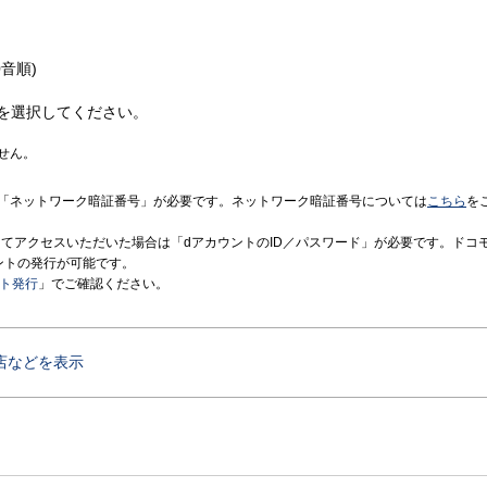
音順)
を選択してください。
せん。
「ネットワーク暗証番号」が必要です。ネットワーク暗証番号については
こちら
を
境にてアクセスいただいた場合は「dアカウントのID／パスワード」が必要です。ドコ
ントの発行が可能です。
ント発行
」でご確認ください。
店などを表示