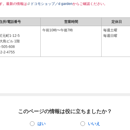
す。最新の情報は
ドコモショップ／d garden
からご確認ください。
住所/電話番号
営業時間
定休日
1
午前10時〜午後7時
毎週土曜
元町1-12-5
毎週日曜
 大島ビル 1階
-505-608
2-2-4755
このページの情報は役に立ちましたか？
はい
いいえ