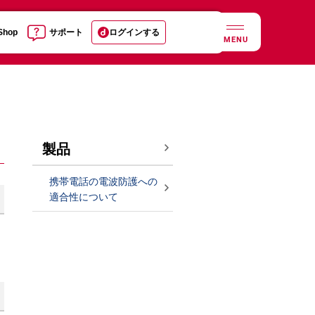
 Shop
サポート
ログインする
MENU
製品
携帯電話の電波防護への
適合性について