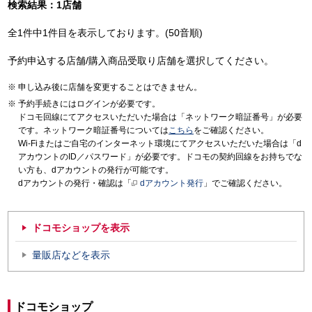
検索結果：1店舗
全1件中1件目を表示しております。(50音順)
予約申込する店舗/購入商品受取り店舗を選択してください。
申し込み後に店舗を変更することはできません。
予約手続きにはログインが必要です。
ドコモ回線にてアクセスいただいた場合は「ネットワーク暗証番号」が必要
です。ネットワーク暗証番号については
こちら
をご確認ください。
Wi-Fiまたはご自宅のインターネット環境にてアクセスいただいた場合は「d
アカウントのID／パスワード」が必要です。ドコモの契約回線をお持ちでな
い方も、dアカウントの発行が可能です。
dアカウントの発行・確認は「
dアカウント発行
」でご確認ください。
ドコモショップを表示
量販店などを表示
ドコモショップ