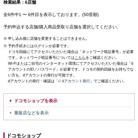
検索結果：6店舗
全6件中1 〜 6件目を表示しております。(50音順)
予約申込する店舗/購入商品受取り店舗を選択してください。
申し込み後に店舗を変更することはできません。
予約手続きにはログインが必要です。
ドコモ回線にてアクセスいただいた場合は「ネットワーク暗証番号」が必要
です。ネットワーク暗証番号については
こちら
をご確認ください。
Wi-Fiまたはご自宅のインターネット環境にてアクセスいただいた場合は「d
アカウントのID／パスワード」が必要です。ドコモの契約回線をお持ちでな
い方も、dアカウントの発行が可能です。
dアカウントの発行・確認は「
dアカウント発行
」でご確認ください。
ドコモショップを表示
量販店などを表示
ドコモショップ