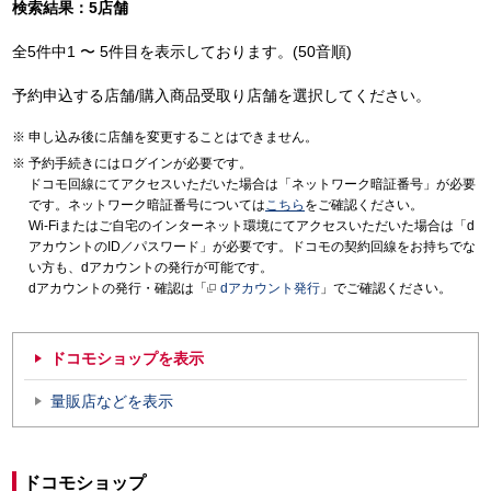
検索結果：5店舗
全5件中1 〜 5件目を表示しております。(50音順)
予約申込する店舗/購入商品受取り店舗を選択してください。
申し込み後に店舗を変更することはできません。
予約手続きにはログインが必要です。
ドコモ回線にてアクセスいただいた場合は「ネットワーク暗証番号」が必要
です。ネットワーク暗証番号については
こちら
をご確認ください。
Wi-Fiまたはご自宅のインターネット環境にてアクセスいただいた場合は「d
アカウントのID／パスワード」が必要です。ドコモの契約回線をお持ちでな
い方も、dアカウントの発行が可能です。
dアカウントの発行・確認は「
dアカウント発行
」でご確認ください。
ドコモショップを表示
量販店などを表示
ドコモショップ