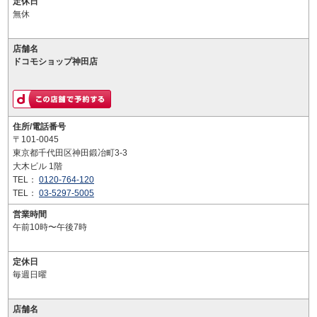
定休日
無休
店舗名
ドコモショップ神田店
住所/電話番号
〒101-0045
東京都千代田区神田鍛冶町3-3
大木ビル 1階
TEL：
0120-764-120
TEL：
03-5297-5005
営業時間
午前10時〜午後7時
定休日
毎週日曜
店舗名