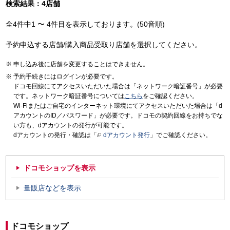
検索結果：4店舗
全4件中1 〜 4件目を表示しております。(50音順)
予約申込する店舗/購入商品受取り店舗を選択してください。
申し込み後に店舗を変更することはできません。
予約手続きにはログインが必要です。
ドコモ回線にてアクセスいただいた場合は「ネットワーク暗証番号」が必要
です。ネットワーク暗証番号については
こちら
をご確認ください。
Wi-Fiまたはご自宅のインターネット環境にてアクセスいただいた場合は「d
アカウントのID／パスワード」が必要です。ドコモの契約回線をお持ちでな
い方も、dアカウントの発行が可能です。
dアカウントの発行・確認は「
dアカウント発行
」でご確認ください。
ドコモショップを表示
量販店などを表示
ドコモショップ