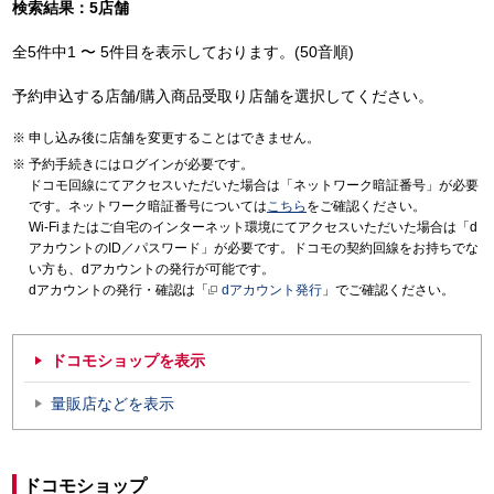
検索結果：5店舗
全5件中1 〜 5件目を表示しております。(50音順)
予約申込する店舗/購入商品受取り店舗を選択してください。
申し込み後に店舗を変更することはできません。
予約手続きにはログインが必要です。
ドコモ回線にてアクセスいただいた場合は「ネットワーク暗証番号」が必要
です。ネットワーク暗証番号については
こちら
をご確認ください。
Wi-Fiまたはご自宅のインターネット環境にてアクセスいただいた場合は「d
アカウントのID／パスワード」が必要です。ドコモの契約回線をお持ちでな
い方も、dアカウントの発行が可能です。
dアカウントの発行・確認は「
dアカウント発行
」でご確認ください。
ドコモショップを表示
量販店などを表示
ドコモショップ