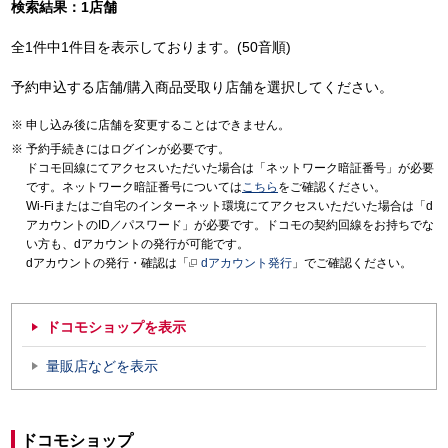
検索結果：1店舗
全1件中1件目を表示しております。(50音順)
予約申込する店舗/購入商品受取り店舗を選択してください。
申し込み後に店舗を変更することはできません。
予約手続きにはログインが必要です。
ドコモ回線にてアクセスいただいた場合は「ネットワーク暗証番号」が必要
です。ネットワーク暗証番号については
こちら
をご確認ください。
Wi-Fiまたはご自宅のインターネット環境にてアクセスいただいた場合は「d
アカウントのID／パスワード」が必要です。ドコモの契約回線をお持ちでな
い方も、dアカウントの発行が可能です。
dアカウントの発行・確認は「
dアカウント発行
」でご確認ください。
ドコモショップを表示
量販店などを表示
ドコモショップ