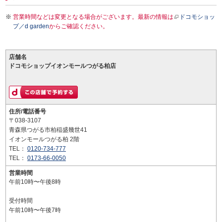
営業時間などは変更となる場合がございます。最新の情報は
ドコモショッ
プ／d garden
からご確認ください。
店舗名
ドコモショップイオンモールつがる柏店
住所/電話番号
〒038-3107
青森県つがる市柏稲盛幾世41
イオンモールつがる柏 2階
TEL：
0120-734-777
TEL：
0173-66-0050
営業時間
午前10時〜午後8時
受付時間
午前10時〜午後7時