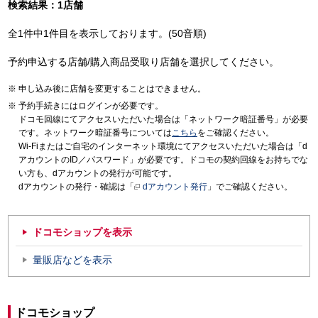
検索結果：1店舗
全1件中1件目を表示しております。(50音順)
予約申込する店舗/購入商品受取り店舗を選択してください。
申し込み後に店舗を変更することはできません。
予約手続きにはログインが必要です。
ドコモ回線にてアクセスいただいた場合は「ネットワーク暗証番号」が必要
です。ネットワーク暗証番号については
こちら
をご確認ください。
Wi-Fiまたはご自宅のインターネット環境にてアクセスいただいた場合は「d
アカウントのID／パスワード」が必要です。ドコモの契約回線をお持ちでな
い方も、dアカウントの発行が可能です。
dアカウントの発行・確認は「
dアカウント発行
」でご確認ください。
ドコモショップを表示
量販店などを表示
ドコモショップ