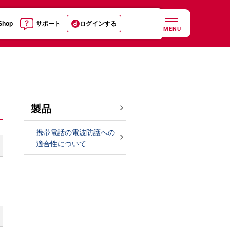
 Shop
サポート
ログインする
MENU
製品
携帯電話の電波防護への
適合性について