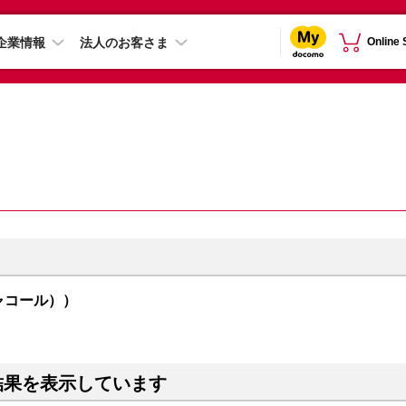
企業情報
法人のお客さま
Online
l（チャコール））
結果を表示しています