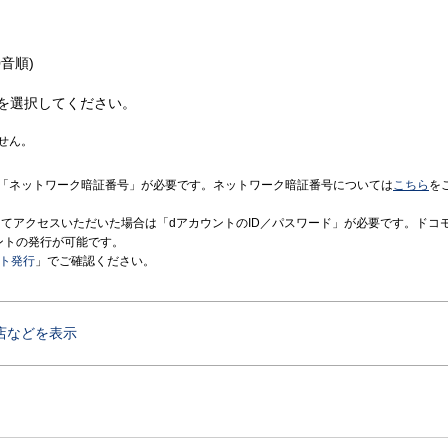
音順)
を選択してください。
せん。
「ネットワーク暗証番号」が必要です。ネットワーク暗証番号については
こちら
を
境にてアクセスいただいた場合は「dアカウントのID／パスワード」が必要です。ドコ
ントの発行が可能です。
ント発行
」でご確認ください。
店などを表示