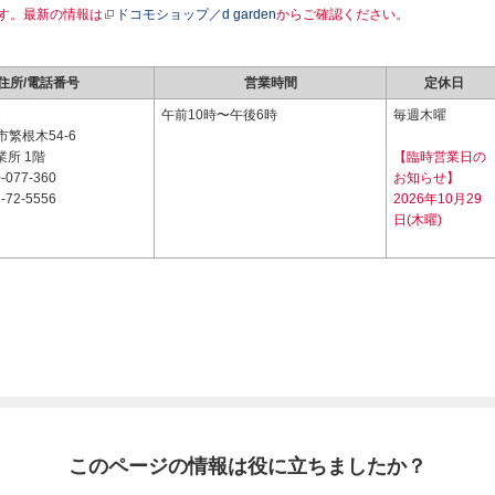
す。最新の情報は
ドコモショップ／d garden
からご確認ください。
住所/電話番号
営業時間
定休日
1
午前10時〜午後6時
毎週木曜
繁根木54-6
業所 1階
【臨時営業日の
-077-360
お知らせ】
-72-5556
2026年10月29
日(木曜)
このページの情報は役に立ちましたか？